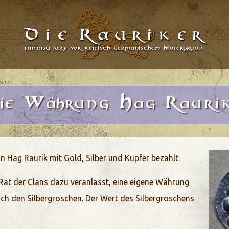
D
W
H
R
ie
ährung
ag
auri
n Hag Raurik mit Gold, Silber und Kupfer bezahlt.
 Rat der Clans dazu veranlasst, eine eigene Währung
ch den Silbergroschen. Der Wert des Silbergroschens