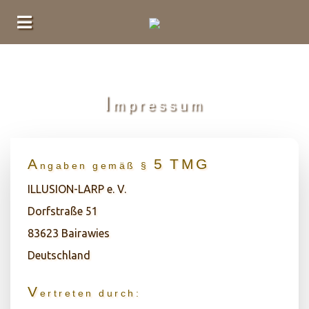
I
mpressum
A
5
T
M
G
ngaben
gemäß
§
ILLUSION-LARP e. V.
Dorfstraße 51
83623 Bairawies
Deutschland
V
ertreten
durch: