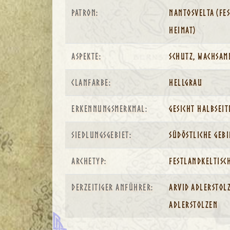
Patron:
Nantosvelta (fes
Heimat)
Aspekte:
Schutz, Wachsamk
Clanfarbe:
Hellgrau
Erkennungsmerkmal:
Gesicht halbseit
Siedlungsgebiet:
Südöstliche Gebi
Archetyp:
Festlandkeltisch
Derzeitiger Anführer:
Arvid Adlerstolz
Adlerstolzen