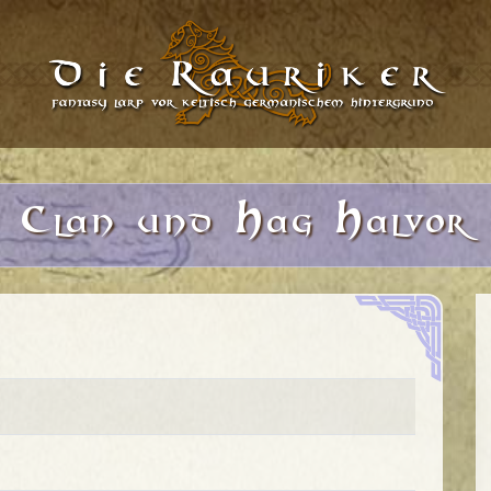
C
H
H
lan
und
ag
alvor