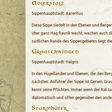
A
dlerstolz
Sippenhauptstadt: Aarenhus
Diese Sippe siedelt in den Ebenen und Berge
über ganz Hag Raurik wacht, wachen auch die
südlichen Rande des Sippengebietes liegt di
G
rauschwingen
Sippenhauptstadt: Halgris
In den Hügellanden und Ebenen, die den Ber
nächsten. Anführer der Sippe ist Gerwin Grau
kennt seine Pflichten. Immer wenn der Rat tagt,
diplomatisch und offen gegenüber den ander
S
turmhüter