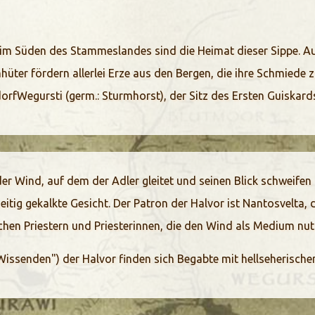
t im Süden des Stammeslandes sind die Heimat dieser Sippe. A
üter fördern allerlei Erze aus den Bergen, die ihre Schmiede zu
rfWegursti (germ.: Sturmhorst), der Sitz des Ersten Guiskard
r Wind, auf dem der Adler gleitet und seinen Blick schweifen l
eitig gekalkte Gesicht. Der Patron der Halvor ist Nantosvelta, 
schen Priestern und Priesterinnen, die den Wind als Medium nu
Wissenden") der Halvor finden sich Begabte mit hellseherischen