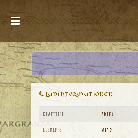
C
laninformationen
Krafttier:
Adler
Element:
Wind