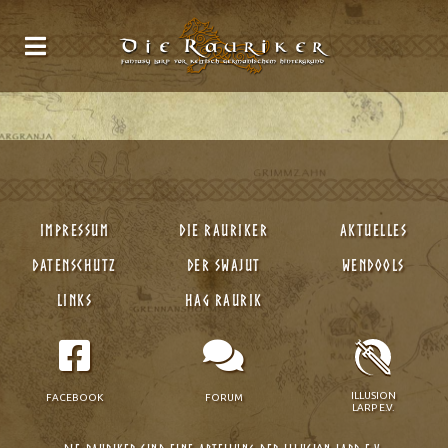
Impressum
Die Rauriker
Aktuelles
Datenschutz
Der Swajut
Wendools
Links
Hag Raurik
ILLUSION
FACEBOOK
FORUM
LARP E.V.